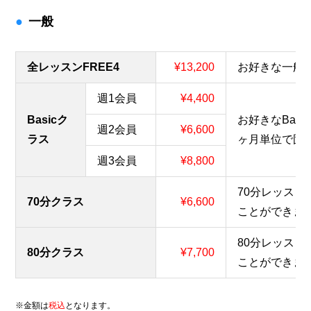
一般
全レッスンFREE4
¥13,200
お好きな一般
週1会員
¥4,400
Basicク
お好きなBas
週2会員
¥6,600
ラス
ヶ月単位で固
週3会員
¥8,800
70分レッス
70分クラス
¥6,600
ことができま
80分レッス
80分クラス
¥7,700
ことができま
※金額は
税込
となります。