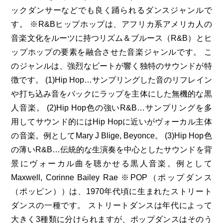
ックダンサーなどでも良く踊られるダンスジャンルで
す。 ※R&Bヒップホップは、アフリカ系アメリカ人の
音楽文化をルーツに持つリズム＆ブルース（R&B）とヒ
ップホップの要素を融合させた音楽ジャンルです。 こ
のジャンルは、強烈なビートが響く独特のサウンドが特
徴です。 (1)Hip Hop…サンプリングした音のリフレイン
や打ち込み音をバックにラップを主体にした無機的な黒
人音楽。 (2)Hip Hop色の強いR&B…サンプリングを多
用してサウンド的にはHip Hopに近いがヴォーカル主体
の音楽。例としてMary J Blige, Beyonce。 (3)Hip Hop色
の薄いR&B…伝統的な生演奏を中心としたサウンドを背
景にヴォーカル曲を聴かせる黒人音楽。例として
Maxwell, Corinne Bailey Rae ※POP（ポップダンス
（ポッピン））は、1970年代頃に生まれたストリート
ダンスの一種です。 ストリートダンスは年代によって
大きく3種類に分けられますが、ポップダンスはそのう