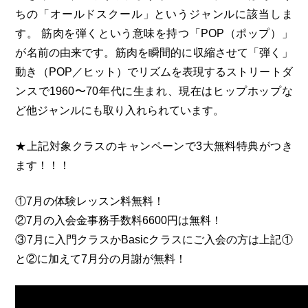
ちの「オールドスクール」というジャンルに該当しま
す。 筋肉を弾くという意味を持つ「POP（ポップ）」
が名前の由来です。筋肉を瞬間的に収縮させて「弾く」
動き（POP／ヒット）でリズムを表現するストリートダ
ンスで1960〜70年代に生まれ、現在はヒップホップな
ど他ジャンルにも取り入れられています。
★上記対象クラスのキャンペーンで3大無料特典がつき
ます！！！
①7月の体験レッスン料無料！
②7月の入会金事務手数料6600円は無料！
③7月に入門クラスかBasicクラスにご入会の方は上記①
と②に加えて7月分の月謝が無料！